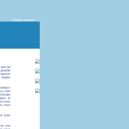
English version
que j'ai
a grande
proposer
e larges
oniteurs
vous mon
principe
ique et
ui vous
ux vous
rir l'eau
me une