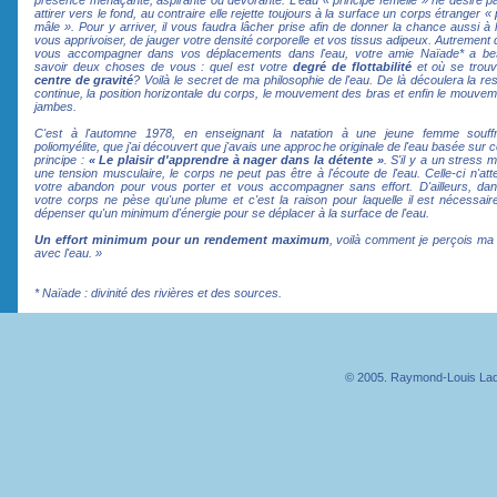
présence menaçante, aspirante ou dévorante. L'eau « principe femelle » ne désire 
attirer vers le fond, au contraire elle rejette toujours à la surface un corps étranger « 
mâle ». Pour y arriver, il vous faudra lâcher prise afin de donner la chance aussi à 
vous apprivoiser, de jauger votre densité corporelle et vos tissus adipeux. Autrement d
vous accompagner dans vos déplacements dans l'eau, votre amie Naïade* a be
savoir deux choses de vous : quel est votre
degré de flottabilité
et où se trouv
centre de gravité
? Voilà le secret de ma philosophie de l'eau. De là découlera la res
continue, la position horizontale du corps, le mouvement des bras et enfin le mouve
jambes.
C'est à l'automne 1978, en enseignant la natation à une jeune femme souff
poliomyélite, que j'ai découvert que j'avais une approche originale de l'eau basée sur 
principe :
« Le plaisir d'apprendre à nager dans la détente »
. S'il y a un stress m
une tension musculaire, le corps ne peut pas être à l'écoute de l'eau. Celle-ci n'at
votre abandon pour vous porter et vous accompagner sans effort. D'ailleurs, dans
votre corps ne pèse qu'une plume et c'est la raison pour laquelle il est nécessai
dépenser qu'un minimum d'énergie pour se déplacer à la surface de l'eau.
Un effort minimum pour un rendement maximum
, voilà comment je perçois ma 
avec l'eau. »
* Naïade : divinité des rivières et des sources.
© 2005. Raymond-Louis Laqu