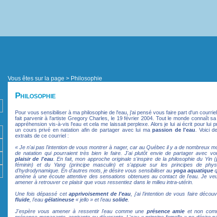
Vous êtes sur la page > Philosophie
Philosophie
Pour vous sensibiliser à ma philosophie de l'eau, j'ai pensé vous faire part d'un courriel 
fait parvenir à l'artiste Gregory Charles, le 19 février 2004. Tout le monde connaît s
appréhension vis-à-vis l'eau et cela me laissait perplexe. Alors je lui ai écrit pour lui 
un cours privé en natation afin de partager avec lui ma
passion de l'eau
. Voici d
extraits de ce courriel :
« Je n'ai pas l'intention de vous montrer à nager, car au Québec il y a de nombreux m
de natation qui pourraient très bien le faire. J'ai plutôt envie de partager avec 
plaisir de l'eau
. En fait, mon approche originale s'inspire de la philosophie du Yin (
féminin) et du Yang (principe masculin) et s'appuie sur les principes de phys
d'hydrodynamique. En d'autres mots, je désire vous sensibiliser au
yoga aquatique
q
amène à une écoute attentive des sensations obtenues au contact de l'eau. Je ve
amener à retrouver ce plaisir que vous ressentiez dans le milieu intra-utérin.
Une fois dépassé cet
apprivoisement de l'eau
, j'ai l'intention de vous faire découv
fluide
, l'eau
gélatineuse
« jello » et l'eau
solide
.
J'espère vous amener à ressentir l'eau comme une
présence amie
et non com