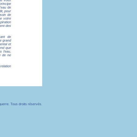
pas vous
principe
l'eau de
it, pour
soin de
e votre
piration
ment des
rant de
ce grand
ental et
tend que
 l'eau,
re de ne
relation
erre. Tous droits réservés.