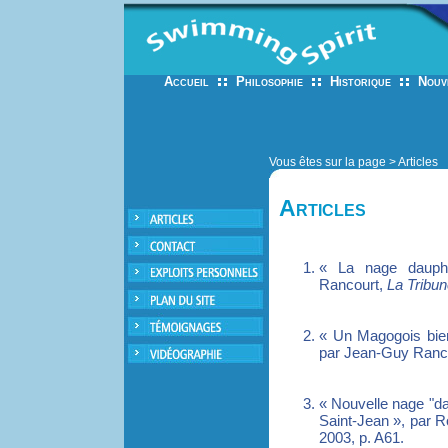
Vous êtes sur la page > Articles
Articles
« La nage dauph
Rancourt,
La Tribu
« Un Magogois bient
par Jean-Guy Ranc
« Nouvelle nage "da
Saint-Jean », par 
2003, p. A61.