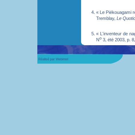
« Le Piékouagami re
Tremblay,
Le Quoti
« L'inventeur de na
o
N
3, été 2003, p. 8,
Réalisé par
Webintel